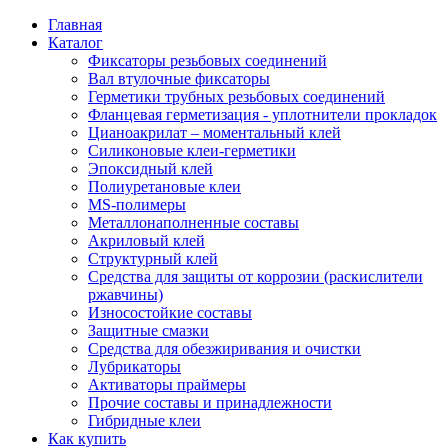
Главная
Каталог
Фиксаторы резьбовых соединений
Вал втулочные фиксаторы
Герметики трубных резьбовых соединений
Фланцевая герметизация - уплотнители прокладок
Цианоакрилат – моментальный клей
Силиконовые клеи-герметики
Эпоксидный клей
Полиуретановые клеи
MS-полимеры
Металлонаполненные составы
Акриловый клей
Структурный клей
Средства для защиты от коррозии (раскислители
ржавчины)
Износостойкие составы
Защитные смазки
Средства для обезжиривания и очистки
Лубрикаторы
Активаторы праймеры
Прочие составы и принадлежности
Гибридные клеи
Как купить