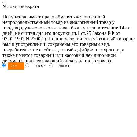
Условия возврата
Покупатель имеет право обменять качественный
непродовольственный товар на аналогичный товар у
продавца, у которого этот товар был куплен, в течение 14-ти
дней, не считая дня его покупки (п.1 ст.25 Закона РФ от
07.02.1992 N 2300-1). Но при условии, что указанный товар не
был в употреблении, сохранены его товарный вид,
потребительские свойства, пломбы, фабричные ярлыки, а
также имеется товарный или кассовый чек либо иной
документ, подтверждающий оплату данного товара.
25 мл
50 мл
50 мл
200 мл
60 мл
450 мл
200 г
50 г
24 мл
25 мл
25 г
50 мл
250 мл
200 мл
300 мл