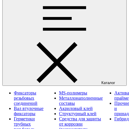
Каталог
Фиксаторы
MS-полимеры
Актива
резьбовых
Металлонаполненные
прайм
соединений
составы
Прочие
Вал втулочные
Акриловый клей
и
фиксаторы
Структурный клей
принад
Герметики
Средства для защиты
Гибрид
трубных
от коррозии