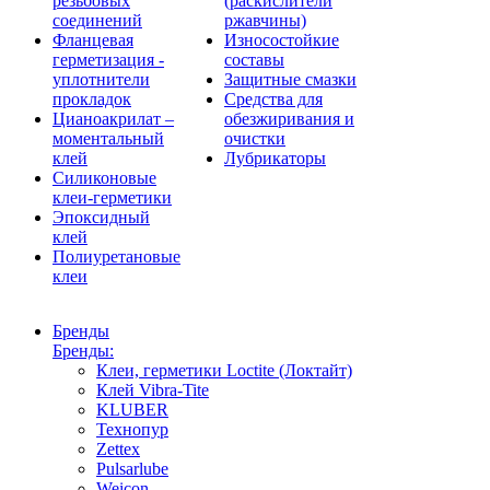
резьбовых
(раскислители
соединений
ржавчины)
Фланцевая
Износостойкие
герметизация -
составы
уплотнители
Защитные смазки
прокладок
Средства для
Цианоакрилат –
обезжиривания и
моментальный
очистки
клей
Лубрикаторы
Силиконовые
клеи-герметики
Эпоксидный
клей
Полиуретановые
клеи
Бренды
Бренды:
Клеи, герметики Loctite (Локтайт)
Клей Vibra-Tite
KLUBER
Технопур
Zettex
Pulsarlube
Weicon