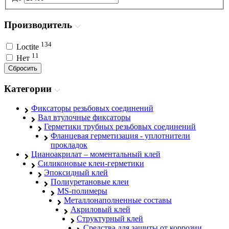
Производитель
134
Loctite
11
Нет
Сбросить
Категории
Фиксаторы резьбовых соединений
Вал втулочные фиксаторы
Герметики трубных резьбовых соединений
Фланцевая герметизация - уплотнители
прокладок
Цианоакрилат – моментальный клей
Силиконовые клеи-герметики
Эпоксидный клей
Полиуретановые клеи
MS-полимеры
Металлонаполненные составы
Акриловый клей
Структурный клей
Средства для защиты от коррозии