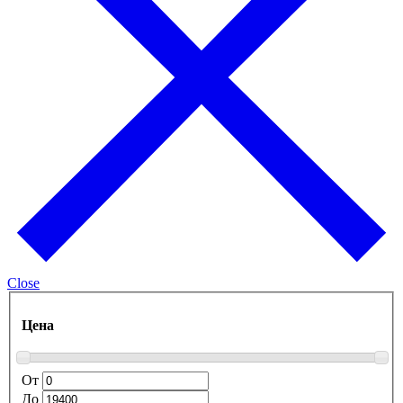
Close
Цена
От
До