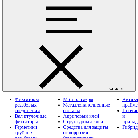
Каталог
Фиксаторы
MS-полимеры
Актива
резьбовых
Металлонаполненные
прайм
соединений
составы
Прочие
Вал втулочные
Акриловый клей
и
фиксаторы
Структурный клей
принад
Герметики
Средства для защиты
Гибрид
трубных
от коррозии