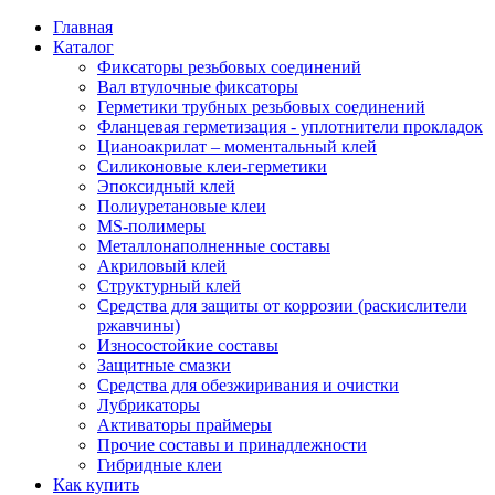
Главная
Каталог
Фиксаторы резьбовых соединений
Вал втулочные фиксаторы
Герметики трубных резьбовых соединений
Фланцевая герметизация - уплотнители прокладок
Цианоакрилат – моментальный клей
Силиконовые клеи-герметики
Эпоксидный клей
Полиуретановые клеи
MS-полимеры
Металлонаполненные составы
Акриловый клей
Структурный клей
Средства для защиты от коррозии (раскислители
ржавчины)
Износостойкие составы
Защитные смазки
Средства для обезжиривания и очистки
Лубрикаторы
Активаторы праймеры
Прочие составы и принадлежности
Гибридные клеи
Как купить