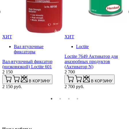
ХИТ
ХИТ
Вал втулочные
Loctite
фиксаторы
Loctite 7649 Активатор для
р
Вал-втулочный фиксатор
анаэробных продуктов
L
(низковязкий) Loctite 601
(Активатор N)
в
2 150
2 700
п
2
В КОРЗИНУ
В КОРЗИНУ
2 150 руб.
2 700 руб.
2