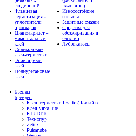
резьбовых
(раскислители
соединений
ржавчины)
Фланцевая
Износостойкие
герметизация -
составы
уплотнители
Защитные смазки
прокладок
Средства для
Цианоакрилат –
обезжиривания и
моментальный
очистки
клей
Лубрикаторы
Силиконовые
клеи-герметики
Эпоксидный
клей
Полиуретановые
клеи
Бренды
Бренды:
Клеи, герметики Loctite (Локтайт)
Клей Vibra-Tite
KLUBER
Технопур
Zettex
Pulsarlube
Weicon