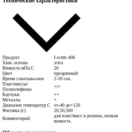
Технические характеристики
Продукт
Loctite 406
Хим. основа
этил
Вязкость мПа.С
20
Цвет
прозрачный
Время схватыва-ния
2-10 сек.
Пластмассы/
+/+
Полиолефины
Каучуки
++
Металлы
+
Диапазон температур С
от-40 до+120
Фасовка (г)
20,50,500
для пластмасс и резины, низкая
Комментарий
вязкость