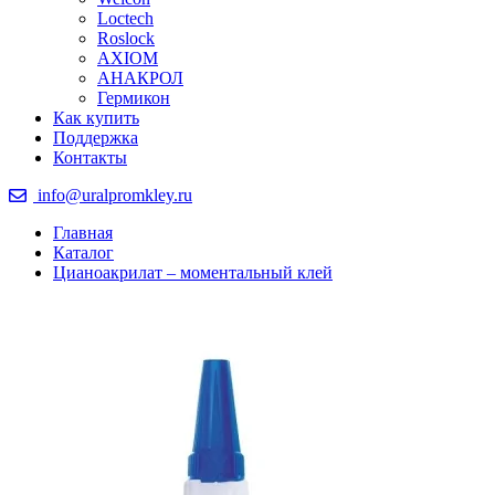
Loctech
Roslock
AXIOM
АНАКРОЛ
Гермикон
Как купить
Поддержка
Контакты
info@uralpromkley.ru
Главная
Каталог
Цианоакрилат – моментальный клей