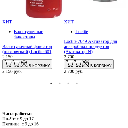
ХИТ
ХИТ
Вал втулочные
Loctite
фиксаторы
Loctite 7649 Активатор для
р
Вал-втулочный фиксатор
анаэробных продуктов
L
(низковязкий) Loctite 601
(Активатор N)
с
2 150
2 700
в
2
В КОРЗИНУ
В КОРЗИНУ
2 150 руб.
2 700 руб.
2
Часы работы:
Пн-Чт: с 9 до 17
Пятница: с 9 до 16