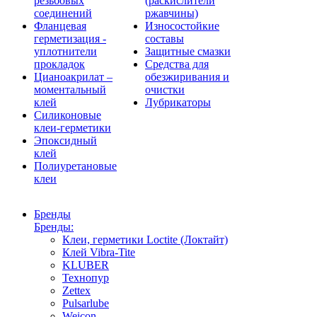
резьбовых
(раскислители
соединений
ржавчины)
Фланцевая
Износостойкие
герметизация -
составы
уплотнители
Защитные смазки
прокладок
Средства для
Цианоакрилат –
обезжиривания и
моментальный
очистки
клей
Лубрикаторы
Силиконовые
клеи-герметики
Эпоксидный
клей
Полиуретановые
клеи
Бренды
Бренды:
Клеи, герметики Loctite (Локтайт)
Клей Vibra-Tite
KLUBER
Технопур
Zettex
Pulsarlube
Weicon