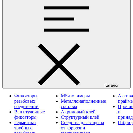
Каталог
Фиксаторы
MS-полимеры
Актива
резьбовых
Металлонаполненные
прайм
соединений
составы
Прочие
Вал втулочные
Акриловый клей
и
фиксаторы
Структурный клей
принад
Герметики
Средства для защиты
Гибрид
трубных
от коррозии