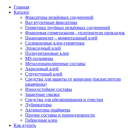
Главная
Каталог
Фиксаторы резьбовых соединений
Вал втулочные фиксаторы
Герметики трубных резьбовых соединений
Фланцевая герметизация - уплотнители прокладок
Цианоакрилат – моментальный клей
Силиконовые клеи-герметики
Эпоксидный клей
Полиуретановые клеи
MS-полимеры
Металлонаполненные составы
Акриловый клей
Структурный клей
Средства для защиты от коррозии (раскислители
ржавчины)
Износостойкие составы
Защитные смазки
Средства для обезжиривания и очистки
Лубрикаторы
Активаторы праймеры
Прочие составы и принадлежности
Гибридные клеи
Как купить